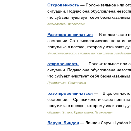
Откровенность
— Положительное или отри
ситуации. Подчас она обусловлена невоспи
что субъект чувствует себя безнаказанны
психологии и педагогике
Разоткровенничаться
— В целом часто не
состоянии. Ср. психологическое понятие 
попутчика в поезде, которому изливают ду
Энциклопедический словарь по психологии и педагоги
откровенность
— Положительное или отр
ситуации. Подчас она обусловлена невоспи
что субъект чувствует себя безнаказанн
Прагматика. Психология
разоткровенничаться
— В целом часто н
состоянии. Ср. психологическое понятие
попутчика в поезде, которому изливают 
общения: Этика. Прагматика. Психология
Ларуш, Линдон
— Линдон Ларуш Lyndon H