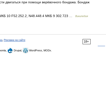
и двигаться при помощи верёвочного бондажа. Бондаж
КБ 10 F52.252.2, N48.448.4 МКБ 9 302.723 …
Википедия
ка
,
Реклама на сайте
18+
omla,
Drupal,
WordPress, MODx.