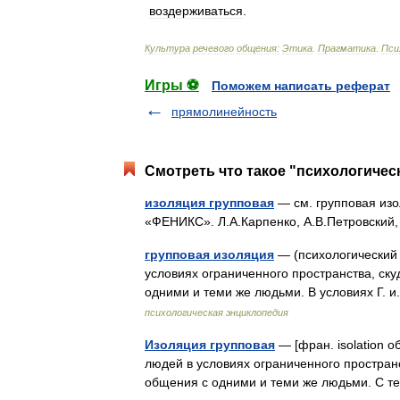
воздерживаться
.
Культура
речевого
общения:
Этика
.
Прагматика
.
Пси
Игры ⚽
Поможем написать реферат
прямолинейность
Смотреть что такое "психологическ
изоляция групповая
— см. групповая изо
«ФЕНИКС». Л.А.Карпенко, А.В.Петровский
групповая изоляция
— (психологический
условиях ограниченного пространства, ск
одними и теми же людьми. В условиях Г.
психологическая энциклопедия
Изоляция групповая
— [фран. isolation 
людей в условиях ограниченного простран
общения с одними и теми же людьми. С т