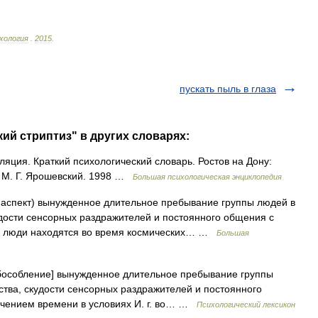
хология
.
2015
.
пускать пыль в глаза
ий стриптиз" в других словарях:
ляция. Краткий психологический словарь. Ростов на Дону:
, М. Г. Ярошевский. 1998 …
Большая психологическая энциклопедия
 аспект) вынужденное длительное пребывание группы людей в
удости сенсорных раздражителей и постоянного общения с
 и. люди находятся во время космических… …
Большая
обособление] вынужденное длительное пребывание группы
ства, скудости сенсорных раздражителей и постоянного
ечением времени в условиях И. г. во… …
Психологический лексикон