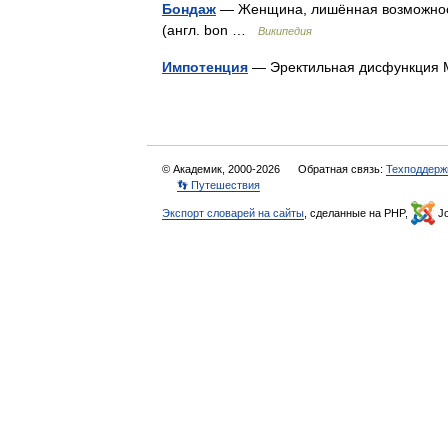
Бондаж
— Женщина, лишённая возможност
(англ. bon …
Википедия
Импотенция
— Эректильная дисфункция М
© Академик, 2000-2026
Обратная связь:
Техподдерж
👣 Путешествия
Экспорт словарей на сайты
, сделанные на PHP,
Jo