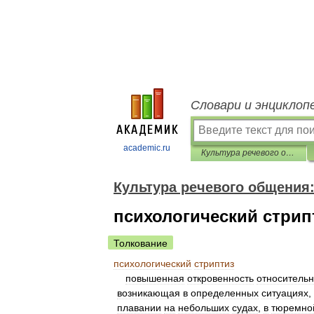
Словари и энциклоп
academic.ru
Культура речевого общения: Этика. Прагматика. Психология
Культура речевого общения:
психологический стрип
Толкование
психологический
стриптиз
повышенная
откровенность
относитель
возникающая
в
определенных
ситуациях
,
плавании
на
небольших
судах
,
в
тюремно