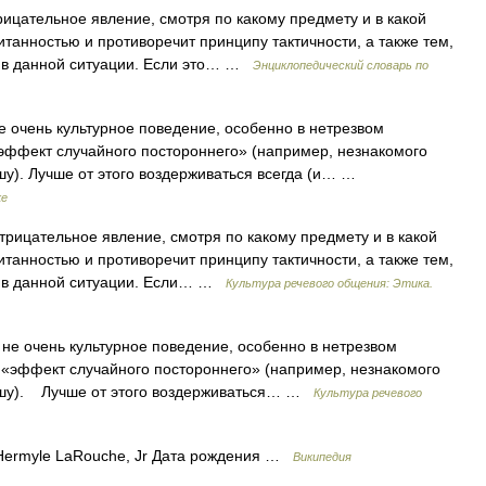
цательное явление, смотря по какому предмету и в какой
танностью и противоречит принципу тактичности, а также тем,
м в данной ситуации. Если это… …
Энциклопедический словарь по
 очень культурное поведение, особенно в нетрезвом
«эффект случайного постороннего» (например, незнакомого
шу). Лучше от этого воздерживаться всегда (и… …
ке
ицательное явление, смотря по какому предмету и в какой
танностью и противоречит принципу тактичности, а также тем,
ым в данной ситуации. Если… …
Культура речевого общения: Этика.
е очень культурное поведение, особенно в нетрезвом
 «эффект случайного постороннего» (например, незнакомого
душу). Лучше от этого воздерживаться… …
Культура речевого
ermyle LaRouche, Jr Дата рождения …
Википедия